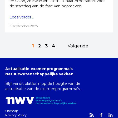
en OCW, ze kwamen allemaal naar Amersfoort voor
de startdag van de fase van beproeven.
Lees verder...
15 september 2025
1
2
3
4
Volgende
Actualisatie examenprogramma's
Natuurwetenschappelijke vakken
Blijf via dit platform op de hoogte van de
actualisatie van de examenprogramma's.
Sitemap
Privacy Policy