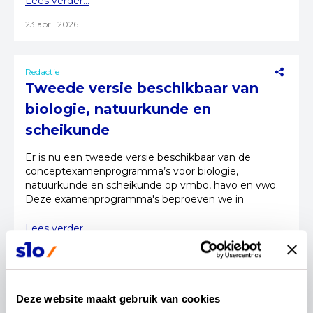
Lees verder...
23 april 2026
Redactie
Tweede versie beschikbaar van
biologie, natuurkunde en
scheikunde
Er is nu een tweede versie beschikbaar van de
conceptexamenprogramma’s voor biologie,
natuurkunde en scheikunde op vmbo, havo en vwo.
Deze examenprogramma's beproeven we in
schooljaar 2026-2027.
Lees verder...
01 april 2026
Deze website maakt gebruik van cookies
Redactie