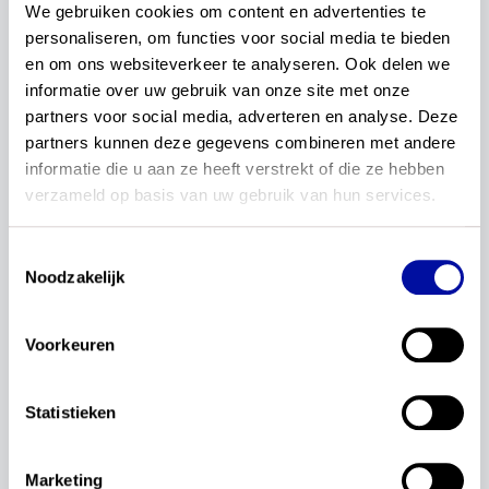
Wat is een examenprogramma
We gebruiken cookies om content en advertenties te 
(niet)?
personaliseren, om functies voor social media te bieden 
en om ons websiteverkeer te analyseren. Ook delen we 
In deze serie krijg je antwoord op veelgestelde
informatie over uw gebruik van onze site met onze 
vragen van leraren, schoolleiders en vakexperts over
partners voor social media, adverteren en analyse. Deze 
de actualisatie van de examenprogramma’s. Deze
partners kunnen deze gegevens combineren met andere 
keer: wat is een examenprogramma (niet)?
informatie die u aan ze heeft verstrekt of die ze hebben 
Lees verder...
verzameld op basis van uw gebruik van hun services.
12 februari 2026
Toestemmingsselectie
Noodzakelijk
Redactie
Nieuwe subsidieregeling
Voorkeuren
beproeven examenprogramma’s is
open
Statistieken
Vanaf vandaag is de subsidieregeling open voor de
fase van beproeven in schooljaar 2026-2027.
Aanmelden kan nu voor biologie, natuurkunde,
Marketing