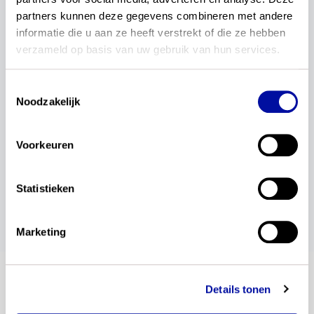
criteria en voorwaarden lees je na op
Fase van
partners kunnen deze gegevens combineren met andere 
beproeven in 2026
.
informatie die u aan ze heeft verstrekt of die ze hebben 
Meld je dan aan voor onze
nieuwsupdates
en
verzameld op basis van uw gebruik van hun services.
blijf zo op de hoogte van alle ontwikkelingen
rondom de fase van beproeven.
Toestemmingsselectie
Noodzakelijk
Voorkeuren
wil je dit delen?
Statistieken
Marketing
blijf op de hoogte
Details tonen