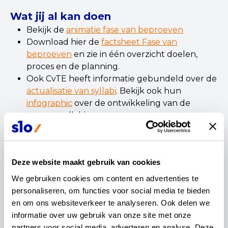
Wat jij al kan doen
Bekijk de
animatie fase van beproeven
Download hier de
factsheet Fase van
beproeven
en zie in één overzicht doelen,
proces en de planning.
Ook CvTE heeft informatie gebundeld over de
actualisatie van syllabi
. Bekijk ook hun
infographic
over de ontwikkeling van de
conceptsyllabi.
Download de
conceptexamenprogramma’s
en
ga er alvast mee aan de slag met je eigen
vaksectie. Je kan bijvoorbeeld komend
Deze website maakt gebruik van cookies
schooljaar een nieuwe inhoud opnemen in je
onderwijsprogramma én Programma voor
We gebruiken cookies om content en advertenties te 
Toetsing en Afsluiting (PTA).
personaliseren, om functies voor social media te bieden 
Lees alle informatie rondom de afgelopen
en om ons websiteverkeer te analyseren. Ook delen we 
subsidie-aanvraag voor beproeven nog eens
informatie over uw gebruik van onze site met onze 
door. Alle informatie inclusief opbrengsten,
partners voor social media, adverteren en analyse. Deze 