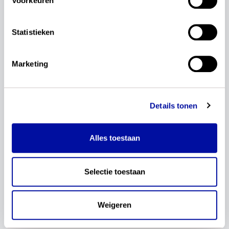
Voorkeuren
Greijdanus - Zwolle
Alkwin Kollege - Uithoorn
Statistieken
Vwo
Porteum Lyceum - Lelystad
Marketing
Roelof van Echten College, locatie
Bentinckspark - Hoogeveen
St. Odulphuslyceum - Tilburg
Details tonen
Almende College - Silvolde
Alles toestaan
Schooljaar 2025-2026
Selectie toestaan
NLT
Havo
Weigeren
Dr. Nassau College – Assen