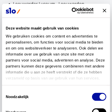
Leeuwarder Lyceum - Leeuwarden
Scheikunde
Deze website maakt gebruik van cookies
Vmbo-gl/tl
We gebruiken cookies om content en advertenties te 
personaliseren, om functies voor social media te bieden 
RSG Wiringherlant - Wieringerwerf
en om ons websiteverkeer te analyseren. Ook delen we 
Jan Tinbergen College - Roosendaal
informatie over uw gebruik van onze site met onze 
Melanchthon Mavo Schiebroek - Rotterdam
partners voor social media, adverteren en analyse. Deze 
Veenlanden College - Mijdrecht en Vinkeveen
partners kunnen deze gegevens combineren met andere 
Gomarus Scholengemeenschap - Gorinchem
informatie die u aan ze heeft verstrekt of die ze hebben 
Rythovius College - Eersel
verzameld op basis van uw gebruik van hun services.
Driestar-Wartburg - Gouda
Raayland college - Venray
Toestemmingsselectie
Noodzakelijk
Havo
Leidsche Rijn College - Utrecht