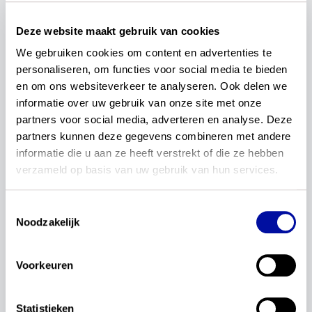
Redactie
Het curriculum verandert. Wat kun
Deze website maakt gebruik van cookies
je wanneer verwachten?
We gebruiken cookies om content en advertenties te 
personaliseren, om functies voor social media te bieden 
Scholen gaan werken met nieuwe kerndoelen en
examenprogramma’s. Wanneer gelden de nieuwe
en om ons websiteverkeer te analyseren. Ook delen we 
kerndoelen en examenprogramma’s voor alle
informatie over uw gebruik van onze site met onze 
scholen? En hoe kun jij je voorbereiden?
partners voor social media, adverteren en analyse. Deze 
partners kunnen deze gegevens combineren met andere 
Lees verder...
informatie die u aan ze heeft verstrekt of die ze hebben 
20 oktober 2025
verzameld op basis van uw gebruik van hun services.
Toestemmingsselectie
Redactie
Noodzakelijk
Artikel Euclides: Geactualiseerde
examenprogramma’s wiskunde
Voorkeuren
havo-vwo naar de scholen
René Leverink sprak met Maarten De Boeck over de
Statistieken