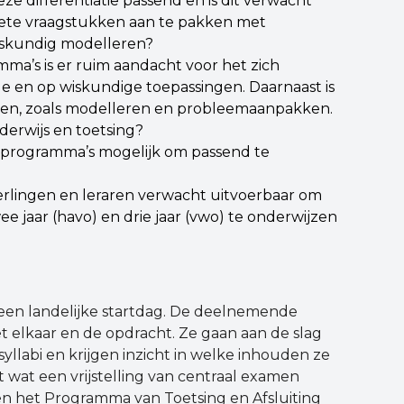
eze differentiatie passend en is dit verwacht
rete vraagstukken aan te pakken met
skundig modelleren?
a’s is er ruim aandacht voor het zich
e en op wiskundige toepassingen. Daarnaast is
iten, zoals modelleren en probleemaanpakken.
nderwijs en toetsing?
nprogramma’s mogelijk om passend te
eerlingen en leraren verwacht uitvoerbaar om
jaar (havo) en drie jaar (vwo) te onderwijzen
en landelijke startdag. De deelnemende
t elkaar en de opdracht. Ze gaan aan de slag
labi en krijgen inzicht in welke inhouden ze
wat een vrijstelling van centraal examen
n het Programma van Toetsing en Afsluiting