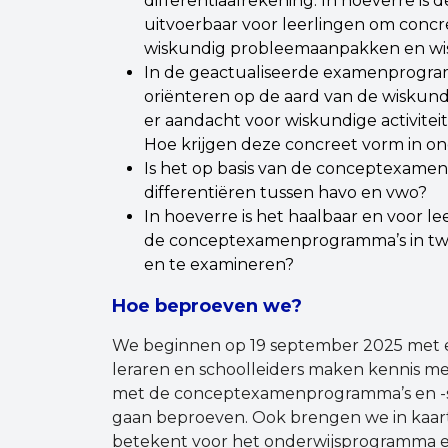
differentiaalrekening. In hoeverre is d
uitvoerbaar voor leerlingen om conc
wiskundig probleemaanpakken en wi
In de geactualiseerde examenprogramm
oriënteren op de aard van de wiskund
er aandacht voor wiskundige activite
Hoe krijgen deze concreet vorm in o
Is het op basis van de conceptexame
differentiëren tussen havo en vwo?
In hoeverre is het haalbaar en voor l
de conceptexamenprogramma’s in twee 
en te examineren?
Hoe beproeven we?
We beginnen op 19 september 2025 met e
leraren en schoolleiders maken kennis me
met de conceptexamenprogramma’s en -syl
gaan beproeven. Ook brengen we in kaart 
betekent voor het onderwijsprogramma e