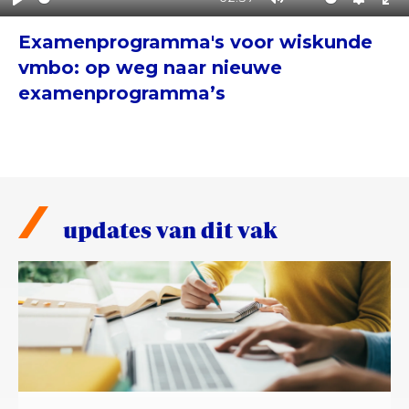
Play
Mute
Setting
En
ful
Examenprogramma's voor wiskunde
vmbo: op weg naar nieuwe
examenprogramma’s
updates van dit vak