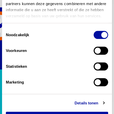
partners kunnen deze gegevens combineren met andere 
informatie die u aan ze heeft verstrekt of die ze hebben 
fase 1 :
verzameld op basis van uw gebruik van hun services.
Ontwikkelen 
conceptexamenprogramma's
Toestemmingsselectie
Noodzakelijk
fase 2 :
Ontwikkelen conceptsyllabi
Voorkeuren
fase 3 :
Beproeven conceptexamenprogramma's 
en -syllabi
Statistieken
Beproeven conceptexamenprogramma's en
-syllabi
Marketing
SLO bereidt samen met het CvTE de fase
van beproeven op scholen voor.
De drie conceptexamenprogramma's
wiskunde en syllabi werden in schooljaar
Details tonen
2024-2025 met negen scholen beproefd.