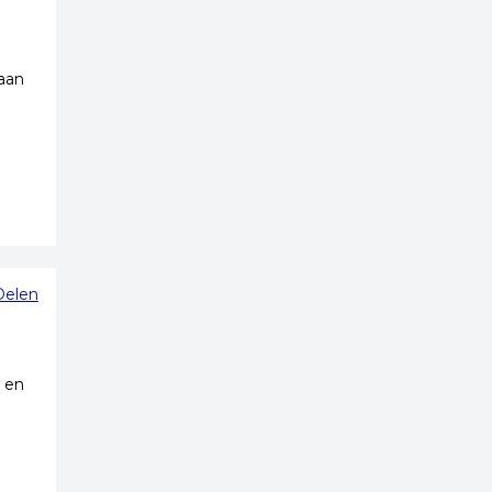
aan
Delen
 en