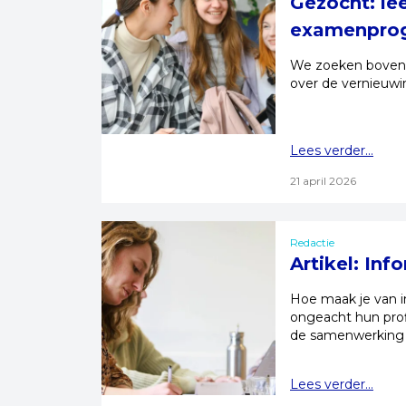
Gezocht: le
examenpro
We zoeken bovenb
over de vernieuw
Lees verder...
21 april 2026
Redactie
Artikel: Inf
Hoe maak je van in
ongeacht hun prof
de samenwerking 
Lees verder...