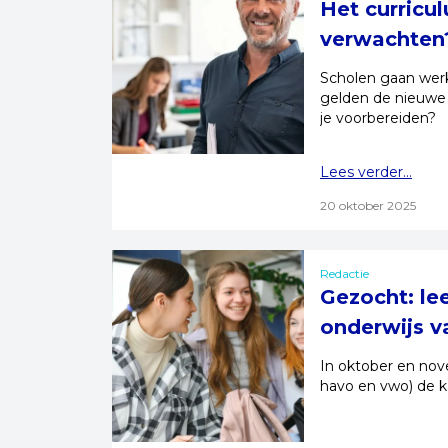
Het curricu
verwachten
Scholen gaan we
gelden de nieuwe 
je voorbereiden?
Lees verder...
20 oktober 2025
Redactie
Gezocht: le
onderwijs v
In oktober en no
havo en vwo) de k