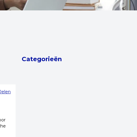
Categorieën
Delen
oor
che