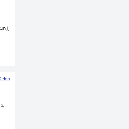
n jij
Delen
o,