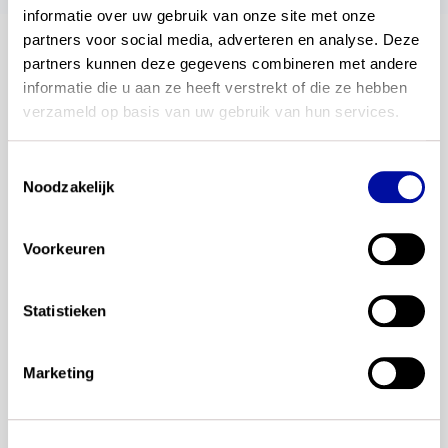
informatie over uw gebruik van onze site met onze 
partners voor social media, adverteren en analyse. Deze 
partners kunnen deze gegevens combineren met andere 
blijf op de hoogte
informatie die u aan ze heeft verstrekt of die ze hebben 
verzameld op basis van uw gebruik van hun services.
Altijd als eerste op de hoogte van de laatste
ontwikkelingen? Meld je dan nu aan voor onze
Toestemmingsselectie
automatische updates. Je ontvangt dan een e-mail
Noodzakelijk
als wij een nieuwsbericht plaatsen.
Voorkeuren
Statistieken
Marketing