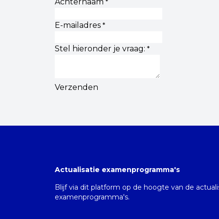
Achternaam
*
E-mailadres
*
Stel hieronder je vraag:
*
Verzenden
Actualisatie examenprogramma's
Blijf via dit platform op de hoogte van de actual
examenprogramma's.