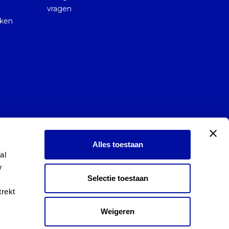
vragen
kken
Alles toestaan
l 
 
Selectie toestaan
rekt 
Weigeren