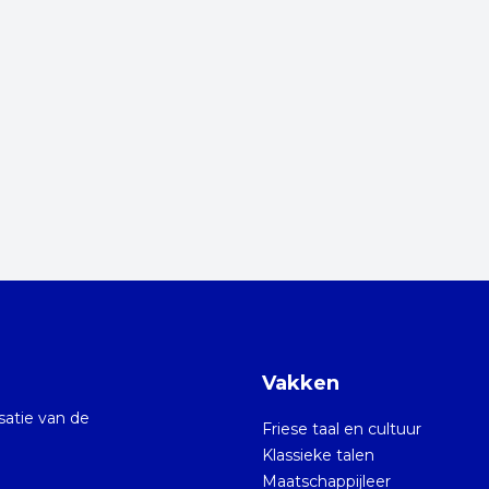
Vakken
isatie van de
Friese taal en cultuur
Klassieke talen
Maatschappijleer