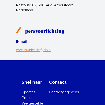
Postbus 502, 3008AM, Amersfoort
Nederland
persvoorlichting
E-mail
communicatie@slo.nl
Snel naar
Contact
Updates
Contactgegevens
Proces
Veelgestelde