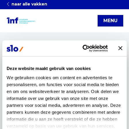
naar alle vakken
MENU
Downloads
Deze website maakt gebruik van cookies
We gebruiken cookies om content en advertenties te 
3 downloads
personaliseren, om functies voor social media te bieden 
en om ons websiteverkeer te analyseren. Ook delen we 
14-04-2026
informatie over uw gebruik van onze site met onze 
Artikel: Informatica is belangrijk voor alle leerlingen
partners voor social media, adverteren en analyse. Deze 
partners kunnen deze gegevens combineren met andere 
Download
informatie die u aan ze heeft verstrekt of die ze hebben 
verzameld op basis van uw gebruik van hun services.
04-09-2025