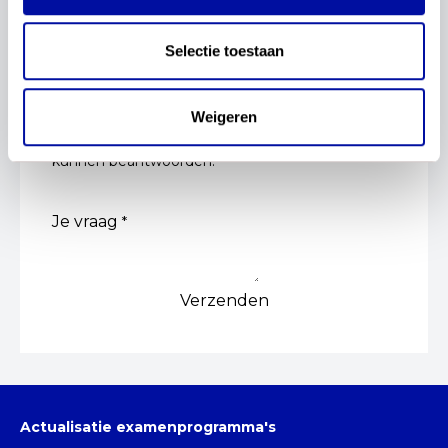
antwoord op je vraag niet hebt kunnen vinden.
Selectie toestaan
Naam‎
*
E-mailadres
*
Weigeren
Vul hier jouw e-mailadres in, zodat we jouw vraag
kunnen beantwoorden.
‎Je vraag
*
Verzenden
Actualisatie examenprogramma's