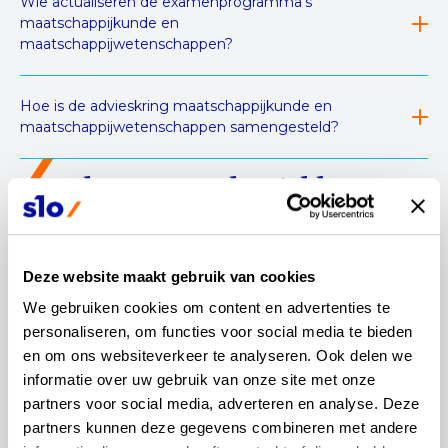
Wie actualiseren de examenprogramma’s
maatschappijkunde en
maatschappijwetenschappen?
Hoe is de advieskring maatschappijkunde en
maatschappijwetenschappen samengesteld?
algemene veelgestelde vragen
Wat zijn examenprogramma’s?
Deze website maakt gebruik van cookies
We gebruiken cookies om content en advertenties te 
personaliseren, om functies voor social media te bieden 
Waarom actualiseren we de examenprogramma’s?
en om ons websiteverkeer te analyseren. Ook delen we 
informatie over uw gebruik van onze site met onze 
partners voor social media, adverteren en analyse. Deze 
Hoe lang duurt de actualisatie van de
partners kunnen deze gegevens combineren met andere 
examenprogramma’s?