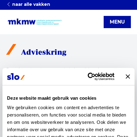
naar alle vakken
MENU
Advieskring
De vakvernieuwingscommissie kan tijdens het
actualisatieproces gebruikmaken van specialistische
expertise. Daarvoor is een advieskring ingericht. De leden
van de advieskring kijken mee op de inhoud van de
tussenproducten en raadplegen hun achterban voor
Deze website maakt gebruik van cookies
feedback.
We gebruiken cookies om content en advertenties te 
De advieskring bestaat uit:
personaliseren, om functies voor social media te bieden 
en om ons websiteverkeer te analyseren. Ook delen we 
NVLM
: Koen Dogterom
LOOMM: Berend-Jan Mulder en Koen Hoondert
informatie over uw gebruik van onze site met onze 
NSV
: Joram Pach
partners voor social media, adverteren en analyse. Deze 