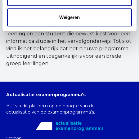
programma naar mijn mening sterk op een
projectie van het universitaire onderwijs. Het is
Weigeren
cruciaal dat er in het examenprogramma meer
erkenning komt voor het verschil tussen een VO-
leerling en een student die bewust kiest voor een
informatica studie in het vervolgonderwijs. Tot slot
vind ik het belangrijk dat het nieuwe programma
uitnodigend en toegankelijk is voor een brede
groep leerlingen.
Actualisatie examenprogramma's
Blijf via dit platform op de hoogte van de
actualisatie van de examenprogramma's.
Sitemap