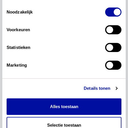
ervaring in het bedrijfsleven en verschillende
Toestemmingsselectie
onderwijssectoren ben ik in 2010 in het voortgezet
Noodzakelijk
onderwijs terechtgekomen als informaticadocent.
Regelmatig heb ik dit gecombineerd met andere
werkzaamheden die gerelateerd zijn aan het
Voorkeuren
informaticaonderwijs op middelbare scholen, zoals
vakdidactiek (VU) en het ontwikkelen van
Statistieken
lesmateriaal (in opdracht van de SLO).
Ik ben blij dat ik via de vakvernieuwingscommissie
Marketing
een bijdrage mag leveren aan de actualisatie van
het examenprogramma. Voor mij is dit een kans om
mee te denken over de positie en betekenis van
het vak in het voortgezet onderwijs.
Details tonen
Ik vind het vooral belangrijk dat er duidelijkheid
komt over de functie van informatica als
Alles toestaan
examenvak: waarom bieden we het aan, en wat
willen we dat leerlingen er in de basis van
meenemen? Daarnaast leunt het huidige
Selectie toestaan