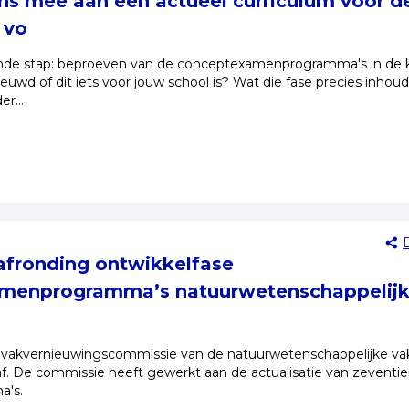
s mee aan een actueel curriculum voor d
 vo
ende stap: beproeven van de conceptexamenprogramma's in de k
euwd of dit iets voor jouw school is? Wat die fase precies inhou
der…
 afronding ontwikkelfase
menprogramma’s natuurwetenschappelij
 vakvernieuwingscommissie van de natuurwetenschappelijke v
af. De commissie heeft gewerkt aan de actualisatie van zeventi
's.