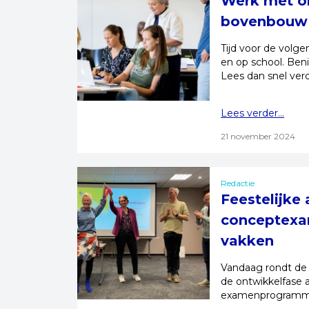
Werk met on
bovenbouw
Tijd voor de volg
en op school. Beni
Lees dan snel ver
Lees verder...
21 november 2024
Redactie
Feestelijke
conceptexa
vakken
Vandaag rondt de
de ontwikkelfase 
examenprogramma