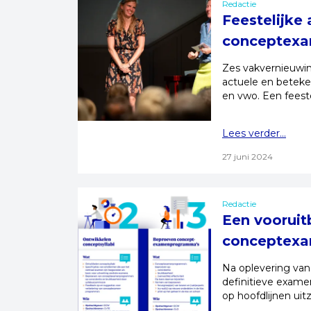
Redactie
Feestelijke
conceptex
Zes vakvernieuwin
actuele en betek
en vwo. Een feeste
Lees verder...
27 juni 2024
Redactie
Een vooruit
conceptex
Na oplevering va
definitieve exame
op hoofdlijnen uitz