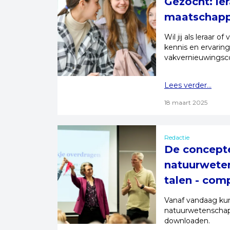
Gezocht: le
maatschapp
Wil jij als leraar
kennis en ervaring
vakvernieuwingsc
Lees verder...
18 maart 2025
Redactie
De concep
natuurwete
talen - com
Vanaf vandaag ku
natuurwetenschap
downloaden.