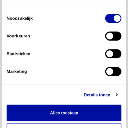
Toestemmingsselectie
Noodzakelijk
wil je dit delen?
Voorkeuren
Statistieken
Marketing
blijf op de hoogte
Details tonen
Altijd als eerste op de hoogte van de laatste
ontwikkelingen? Meld je dan nu aan voor onze
automatische updates. Je ontvangt dan een e-mail
Alles toestaan
als wij een nieuwsbericht plaatsen.