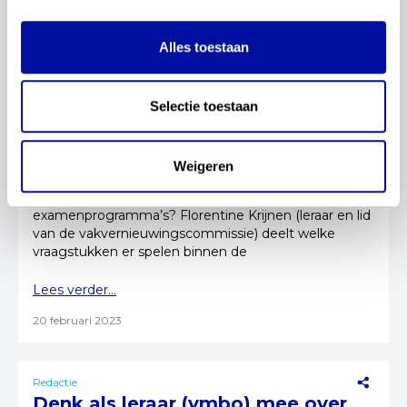
Lees verder...
Alles toestaan
23 maart 2023
Selectie toestaan
Redactie
Blog: Het gaat niet altijd om wat je
leest, maar om hoe je dat doet
Weigeren
Hoe geef je literatuur een plek in de
examenprogramma’s? Florentine Krijnen (leraar en lid
van de vakvernieuwingscommissie) deelt welke
vraagstukken er spelen binnen de
vakvernieuwingscommissie.
Lees verder...
20 februari 2023
Redactie
Denk als leraar (vmbo) mee over