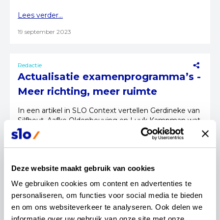
Lees verder...
19 september 2023
Redactie
Actualisatie examenprogramma’s -
Meer richting, meer ruimte
In een artikel in SLO Context vertellen Gerdineke van
Silfhout, Aafke Oldenbeuving en Luuk Kampman wat
de actualisatie van de examenprogramma's precies
inhoudt en welke richting het op gaat.
Lees verder...
Deze website maakt gebruik van cookies
28 juni 2023
We gebruiken cookies om content en advertenties te 
personaliseren, om functies voor social media te bieden 
en om ons websiteverkeer te analyseren. Ook delen we 
Redactie
informatie over uw gebruik van onze site met onze 