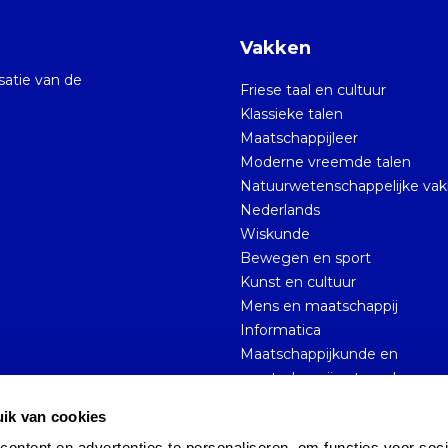
Vakken
isatie van de
Friese taal en cultuur
Klassieke talen
Maatschappijleer
Moderne vreemde talen
Natuurwetenschappelijke va
Nederlands
Wiskunde
Bewegen en sport
Kunst en cultuur
Mens en maatschappij
Informatica
Maatschappijkunde en
maatschappijwetenschappen
ik van cookies
ntent en advertenties te personaliseren, om functies voor socia