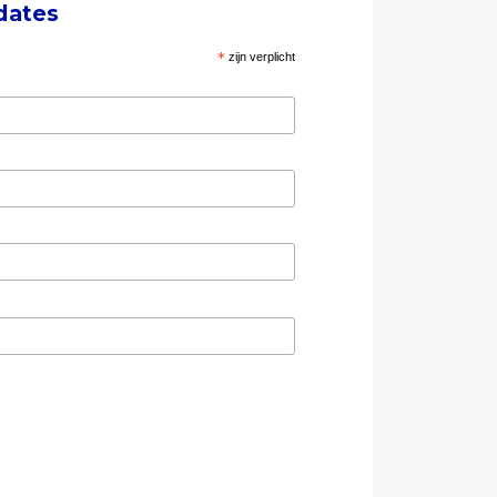
dates
*
zijn verplicht