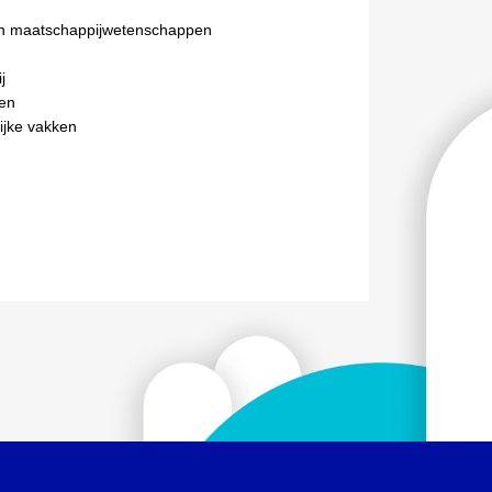
n maatschappijwetenschappen
j
en
ijke vakken