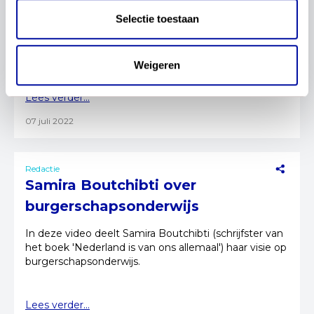
Selectie toestaan
Vanuit verschillende perspectieven wordt gesproken
over de vraag: welke plek zouden politiek en
democratie binnen maatschappijleer kunnen
Weigeren
hebben?
Lees verder...
07 juli 2022
Redactie
Samira Boutchibti over
burgerschapsonderwijs
In deze video deelt Samira Boutchibti (schrijfster van
het boek 'Nederland is van ons allemaal') haar visie op
burgerschapsonderwijs.
Lees verder...