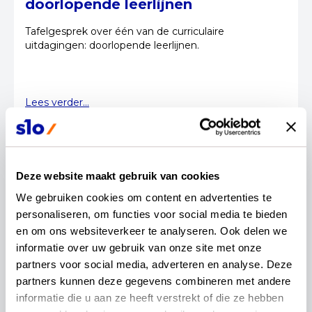
doorlopende leerlijnen
Tafelgesprek over één van de curriculaire
uitdagingen: doorlopende leerlijnen.
Lees verder...
07 juli 2022
Redactie
Deze website maakt gebruik van cookies
Curriculaire uitdaging: andere
We gebruiken cookies om content en advertenties te 
inhouden
personaliseren, om functies voor social media te bieden 
en om ons websiteverkeer te analyseren. Ook delen we 
Tafelgesprek over de vraag welke inhouden
informatie over uw gebruik van onze site met onze 
geactualiseerd zouden moeten worden binnen het
partners voor social media, adverteren en analyse. Deze 
vak maatschappijleer.
partners kunnen deze gegevens combineren met andere 
informatie die u aan ze heeft verstrekt of die ze hebben 
Lees verder...