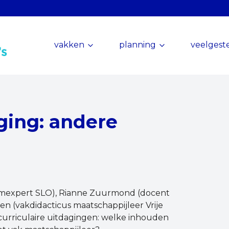
vakken
planning
veelgest
aging: andere
lumexpert SLO), Rianne Zuurmond (docent
n (vakdidacticus maatschappijleer Vrije
curriculaire uitdagingen: welke inhouden