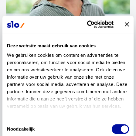
Contactinformatie
Deze website maakt gebruik van cookies
We gebruiken cookies om content en advertenties te 
Marty Wareman
personaliseren, om functies voor social media te bieden 
en om ons websiteverkeer te analyseren. Ook delen we 
informatie over uw gebruik van onze site met onze 
Vakexpert
partners voor social media, adverteren en analyse. Deze 
partners kunnen deze gegevens combineren met andere 
informatie die u aan ze heeft verstrekt of die ze hebben 
verzameld op basis van uw gebruik van hun services.
Sinds 2015 geef ik met veel plezier les in
Toestemmingsselectie
Maatschappijwetenschappen, Maatschappijleer en
Noodzakelijk