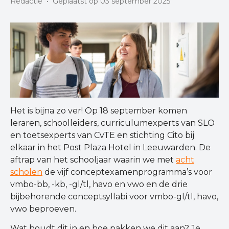
Redactie
•
Geplaatst op 03 september 2025
Het is bijna zo ver! Op 18 september komen
leraren, schoolleiders, curriculumexperts van SLO
en toetsexperts van CvTE en stichting Cito bij
elkaar in het Post Plaza Hotel in Leeuwarden. De
aftrap van het schooljaar waarin we met
acht
scholen
de vijf conceptexamenprogramma’s voor
vmbo-bb, -kb, -gl/tl, havo en vwo en de drie
bijbehorende conceptsyllabi voor vmbo-gl/tl, havo,
vwo beproeven.
Wat houdt dit in en hoe pakken we dit aan? Je