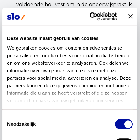
voldoende houvast om in de onderwijspraktijk
betekenisvol en in samenhang met andere
inhouden vorm te geven? En welke
inspanning van een leerling verwachten we
dan concreet met het oog op ervaringen of
Deze website maakt gebruik van cookies
expressieve reacties?
We gebruiken cookies om content en advertenties te 
De syllabuscommissie heeft bij domein C1
personaliseren, om functies voor social media te bieden 
invalshoeken geschreven die inhoudelijk
en om ons websiteverkeer te analyseren. Ook delen we 
richting en ruimte moeten geven aan
informatie over uw gebruik van onze site met onze 
onderwijs en toetsing rondom Fries erfgoed. In
partners voor social media, adverteren en analyse. Deze 
hoeverre zijn deze invalshoeken bruikbaar
partners kunnen deze gegevens combineren met andere 
voor het inrichten van een onderwijs- en
informatie die u aan ze heeft verstrekt of die ze hebben 
toetsprogramma?
verzameld op basis van uw gebruik van hun services.
Bieden de conceptexamenprogramma's (en -
syllabi) voldoende richting om betekenisvol te
differentiëren tussen de schoolsoorten en
Toestemmingsselectie
Noodzakelijk
leerwegen, zowel qua inhoud als niveau?
Specifiek voor vmbo-bb en -kb waar het vak
Fries nieuw start: bieden de