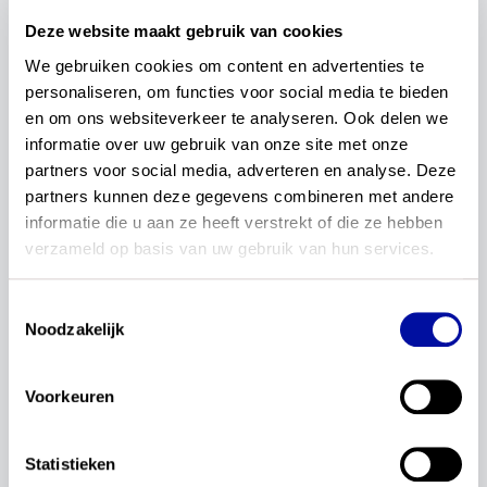
voor het centraal examen zijn gekozen, verder zijn
Deze website maakt gebruik van cookies
uitgewerkt in specificaties. Syllabi vormen de basis
We gebruiken cookies om content en advertenties te 
voor de uitwerking van centrale examens. En het
personaliseren, om functies voor social media te bieden 
gereedschap voor leraren om hun leerlingen op
en om ons websiteverkeer te analyseren. Ook delen we 
het centrale examen voor te bereiden.
informatie over uw gebruik van onze site met onze 
De syllabuscommissie is nagegaan in hoeverre de
partners voor social media, adverteren en analyse. Deze 
conceptexamenprogramma’s geschikt zijn om
partners kunnen deze gegevens combineren met andere 
conceptsyllabi te maken. De commissie heeft
informatie die u aan ze heeft verstrekt of die ze hebben 
ervoor gezorgd dat programma’s en syllabi goed
verzameld op basis van uw gebruik van hun services.
op elkaar aansluiten. De syllabuscommissie gaf
feedback en deed suggesties voor verbetering
Toestemmingsselectie
van de conceptexamenprogramma's Fries. SLO
Noodzakelijk
heeft deze feedback verwerkt in een tweede
versie van de conceptexamenprogramma's, dus
Voorkeuren
vóór de fase van beproeven.
Alle informatie over de ontwikkeling van
Statistieken
conceptsyllabi vind je op deze
website van CvTE
.