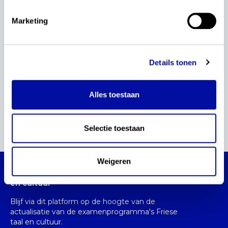
Zodra de conceptsyllabi zijn gepubliceerd vind je
ze op
examenblad.nl
.
Marketing
Details tonen
wil je dit delen?
Alles toestaan
Selectie toestaan
Weigeren
Actualisatie examenprogramma's Friese taal
en cultuur
Blijf via dit platform op de hoogte van de
actualisatie van de examenprogramma's Friese
taal en cultuur.