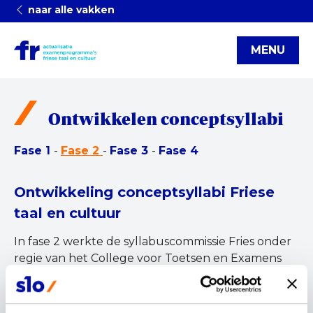
naar alle vakken
MENU
Ontwikkelen conceptsyllabi
Fase 1
-
Fase 2
-
Fase 3
-
Fase 4
Ontwikkeling conceptsyllabi Friese
taal en cultuur
In fase 2 werkte de syllabuscommissie Fries onder
regie van het College voor Toetsen en Examens
(CvTE) drie conceptsyllabi uit voor vmbo-gl/tl, havo
en vwo. Dit betekent dat in 2024-2025 de
inhouden uit de conceptexamenprogramma's, die