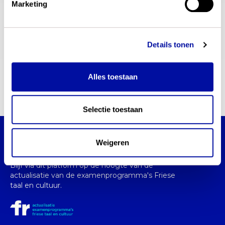
Marketing
Postbus 502, 3008AM, Amersfoort Nederland
Details tonen
persvoorlichting
E-mail
Alles toestaan
communicatie@slo.nl
Selectie toestaan
Actualisatie examenprogramma's Friese taal
Weigeren
en cultuur
Blijf via dit platform op de hoogte van de
actualisatie van de examenprogramma's Friese
taal en cultuur.