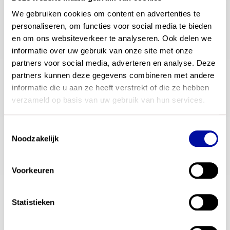
E-mailadres
*
We gebruiken cookies om content en advertenties te 
personaliseren, om functies voor social media te bieden 
Stel hieronder je vraag:
*
en om ons websiteverkeer te analyseren. Ook delen we 
informatie over uw gebruik van onze site met onze 
partners voor social media, adverteren en analyse. Deze 
Verzenden
partners kunnen deze gegevens combineren met andere 
informatie die u aan ze heeft verstrekt of die ze hebben 
verzameld op basis van uw gebruik van hun services.
contactgegevens
Toestemmingsselectie
Noodzakelijk
E-mail
beproevenexamenprogramma@slo.nl
Voorkeuren
Bezoekadres
Stationsplein 1, 3818 LE, Amersfoort
Statistieken
Postadres