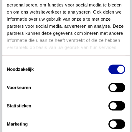
personaliseren, om functies voor social media te bieden 
de definitieve conceptkerndoelen Nederlands en
en om ons websiteverkeer te analyseren. Ook delen we 
rekenen en wiskunde voorafgaand aan het debat -
informatie over uw gebruik van onze site met onze 
middels een
brief
aan de Tweede Kamer - worden
partners voor social media, adverteren en analyse. Deze 
aangeboden. In diezelfde brief wordt de Kamer
partners kunnen deze gegevens combineren met andere 
ook geïnformeerd dat de
informatie die u aan ze heeft verstrekt of die ze hebben 
conceptexamenprogramma’s Nederlands,
verzameld op basis van uw gebruik van hun services.
wiskunde havo-vwo, maatschappijleer, moderne
vreemde talen, klassieke talen en Friese taal en
cultuur door SLO zijn opgeleverd aan het
Toestemmingsselectie
ministerie van OCW.
Noodzakelijk
Hoe verder?
Voorkeuren
In september 2024 is onder leiding van het
College voor Toetsen en Examens (CvTE) de
Statistieken
ontwikkeling van conceptsyllabi
gestart voor de
vakken met een centraal examen. Daarnaast zijn
de voorbereidingen gestart voor de
fase van
Marketing
beproeven
. Tijdens deze fase beproeven scholen