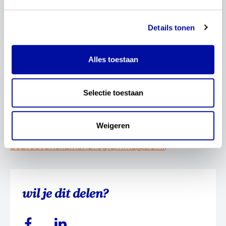
de conceptexamenprogramma’s en
conceptsyllabi, in afstemming met onder andere
Details tonen
vakverenigingen, vervolgonderwijs, CvTE en
stichting Cito. De werving van scholen starten we
januari 2025. De fase van beproeven op scholen
Alles toestaan
start vanaf schooljaar 2025-2026.
Is jouw school geïnteresseerd om de
Selectie toestaan
conceptexamenprogramma’s voor een
vak te beproeven in de onderwijspraktijk?
Weigeren
Stuur een e-mail naar
beproevenexamenprogramma@slo.nl
.
wil je dit delen?