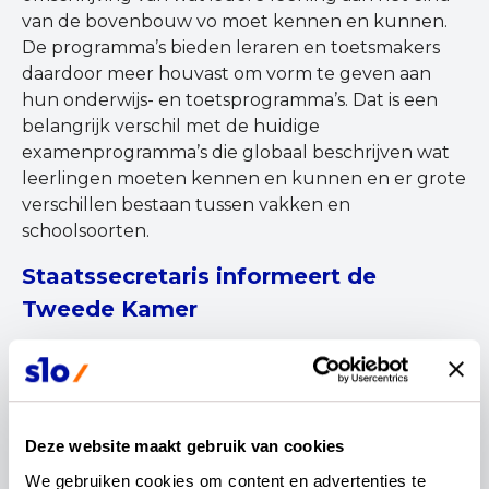
van de bovenbouw vo moet kennen en kunnen.
De programma’s bieden leraren en toetsmakers
daardoor meer houvast om vorm te geven aan
hun onderwijs- en toetsprogramma’s. Dat is een
belangrijk verschil met de huidige
examenprogramma’s die globaal beschrijven wat
leerlingen moeten kennen en kunnen en er grote
verschillen bestaan tussen vakken en
schoolsoorten.
Staatssecretaris informeert de
Tweede Kamer
In het onlangs verschenen Regeerakkoord wordt
het ‘vernieuwen van het curriculum’ genoemd als
één van de speerpunten van dit kabinet.
Daarnaast debatteert de Tweede Kamer op 16
Deze website maakt gebruik van cookies
oktober 2024 over het thema Curriculum. Om die
We gebruiken cookies om content en advertenties te 
reden heeft het ministerie van OCW besloten dat