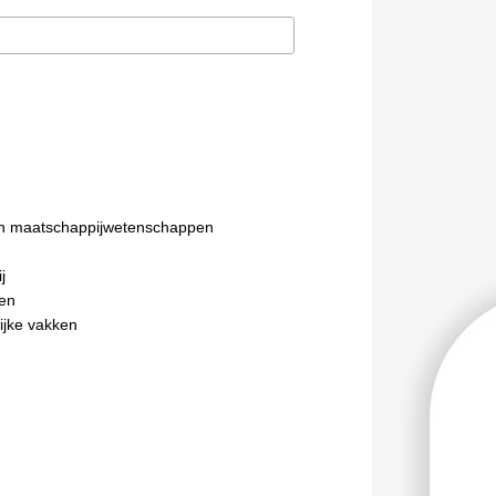
n maatschappijwetenschappen
j
en
ijke vakken