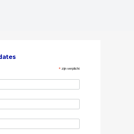
dates
*
zijn verplicht