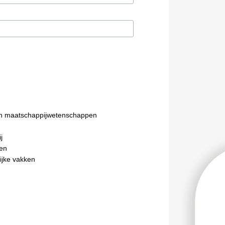
n maatschappijwetenschappen
j
en
ijke vakken