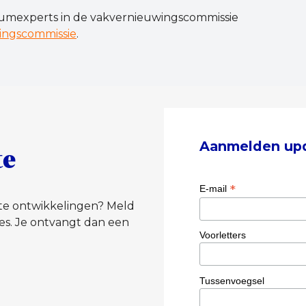
lumexperts in de vakvernieuwingscommissie
ingscommissie
.
Aanmelden up
te
*
E-mail
tste ontwikkelingen? Meld
es. Je ontvangt dan een
Voorletters
Tussenvoegsel