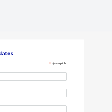
dates
*
zijn verplicht