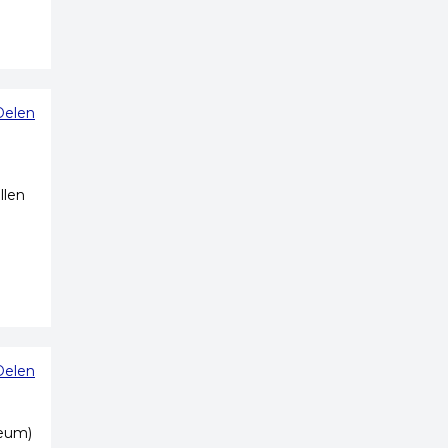
Delen
llen
Delen
ceum)