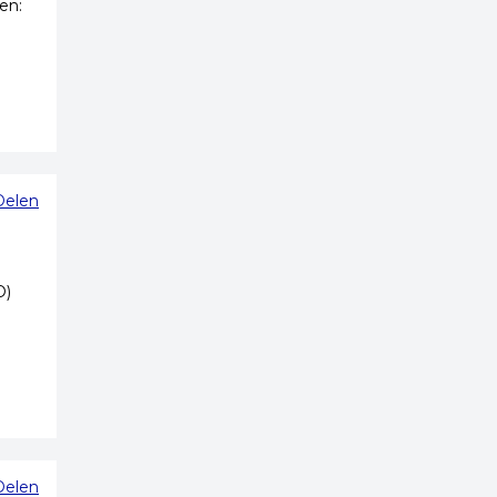
en:
Delen
n
O)
Delen