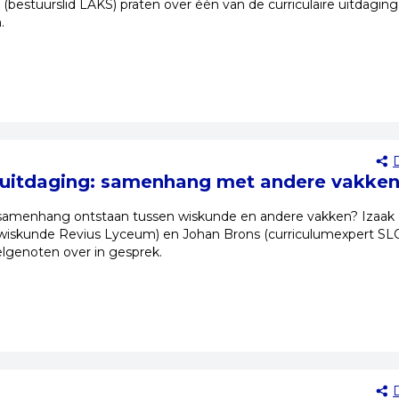
bestuurslid LAKS) praten over één van de curriculaire uitdaging
.
e uitdaging: samenhang met andere vakke
samenhang ontstaan tussen wiskunde en andere vakken? Izaak
wiskunde Revius Lyceum) en Johan Brons (curriculumexpert SL
elgenoten over in gesprek.