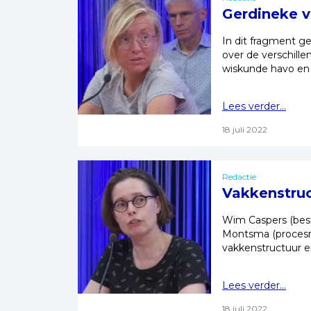
Gerdineke v
In dit fragment g
over de verschill
wiskunde havo en
Lees verder...
18 juli 2022
Redactie
Vakkenstru
Wim Caspers (best
Montsma (procesr
vakkenstructuur en
Lees verder...
18 juli 2022