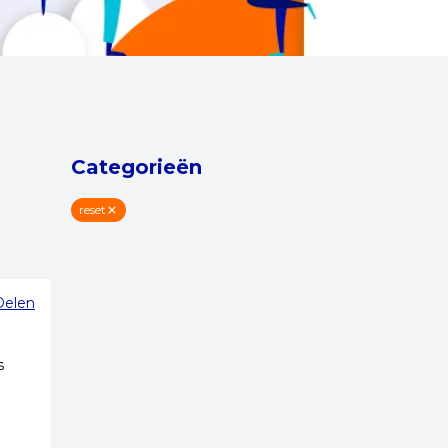
Categorieën
reset
Delen
s