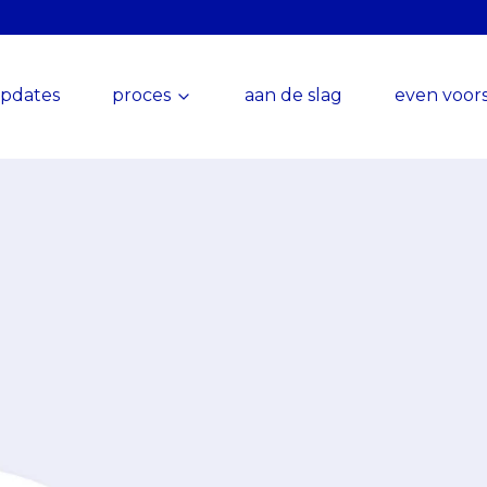
pdates
proces
aan de slag
even voors