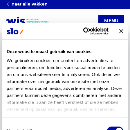
naar alle vakken
MENU
Terug
Deze website maakt gebruik van cookies
Annoesjka Cabo over
We gebruiken cookies om content en advertenties te 
de actualisatie van
personaliseren, om functies voor social media te bieden 
en om ons websiteverkeer te analyseren. Ook delen we 
wiskunde
informatie over uw gebruik van onze site met onze 
partners voor social media, adverteren en analyse. Deze 
partners kunnen deze gegevens combineren met andere 
Redactie
•
Geplaatst op 18 juli 2022
informatie die u aan ze heeft verstrekt of die ze hebben 
verzameld op basis van uw gebruik van hun services.
Annoesjka Cabo (hoogleraar wiskunde TU Delft)
vertelt in deze video waar wat haar betreft kansen
liggen voor de actualisatie. "Ik hoop dat leerlingen
Toestemmingsselectie