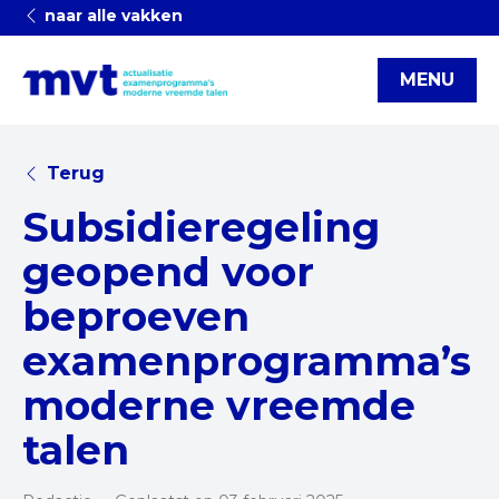
naar alle vakken
MENU
Terug
Subsidieregeling
geopend voor
beproeven
examenprogramma’s
moderne vreemde
talen