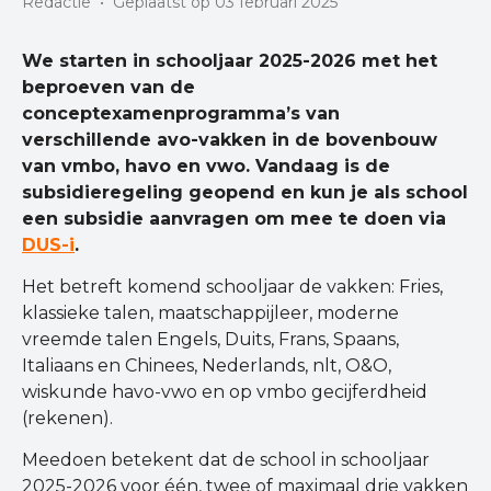
Redactie
•
Geplaatst op 03 februari 2025
We starten in schooljaar 2025-2026 met het
beproeven van de
conceptexamenprogramma’s van
verschillende avo-vakken in de bovenbouw
van vmbo, havo en vwo. Vandaag is de
subsidieregeling geopend en kun je als school
een subsidie aanvragen om mee te doen via
DUS-i
.
Het betreft komend schooljaar de vakken: Fries,
klassieke talen, maatschappijleer, moderne
vreemde talen Engels, Duits, Frans, Spaans,
Italiaans en Chinees, Nederlands, nlt, O&O,
wiskunde havo-vwo en op vmbo gecijferdheid
(rekenen).
Meedoen betekent dat de school in schooljaar
2025-2026 voor één, twee of maximaal drie vakken