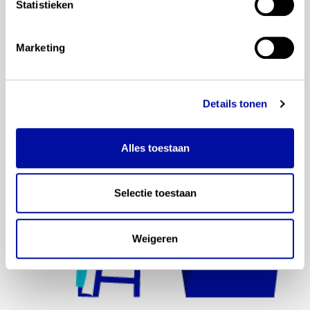
als wij een nieuwsbericht plaatsen.
Statistieken
Marketing
Details tonen
Alles toestaan
Selectie toestaan
Weigeren