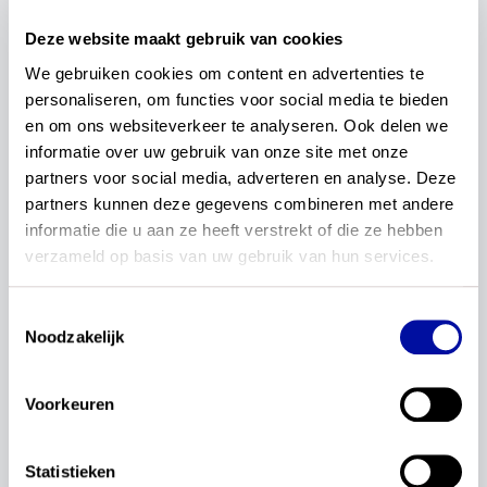
Vakvereniging Levende Talen Spaans
: Fernanda
Deze website maakt gebruik van cookies
Martino
Vakvereniging Levende Talen Arabisch
: Josien Boetje
We gebruiken cookies om content en advertenties te 
Vakvereniging Levende Talen Chinees
: Judith
personaliseren, om functies voor social media te bieden 
Zoetelief
en om ons websiteverkeer te analyseren. Ook delen we 
Vakvereniging Levende Talen Italiaans
: Helen van
informatie over uw gebruik van onze site met onze 
Hoorn
partners voor social media, adverteren en analyse. Deze 
Vakvereniging Levende Talen Russisch
: Geramé
Wouters
partners kunnen deze gegevens combineren met andere 
Vakvereniging Levende Talen Turks
: Catharina Geelen
informatie die u aan ze heeft verstrekt of die ze hebben 
Meesterschapsteam MVT i.s.m. Nationaal Platform
verzameld op basis van uw gebruik van hun services.
voor de Talen
: Bert Le Bruyn
Nuffic
: Marie-Louise Lubbers
Toestemmingsselectie
Netwerk Chinees – Nuffic
: Lian van Alebeek
Noodzakelijk
Platform eerste- en tweedegraads lerarenopleiders
MVT: Simone Groeneveld
Vereniging Docenten Spaans in Nederland
: Monique
Voorkeuren
Witkamp
Visiegroep Buurtalen
: Jos Brink
MBO Raad kerngroep MVT
: Kim VanKoughnett
Statistieken