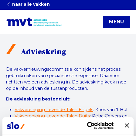
naar alle vakken
MENU
Advieskring
De vakvernieuwingscommissie kon tijdens het proces
gebruikmaken van specialistische expertise. Daarvoor
richtten we een advieskring in. De advieskring keek mee
op de inhoud van de tussenproducten.
De advieskring bestond uit:
Vakvereniging Levende Talen Engels
: Koos van ‘t Hul
Vakvereniging Levende Talen Duits
: Petra Corvers en
Kees van Eunen
Vakvereniging Levende Talen Frans
: Stephanie
Lemmel-Huisman en Frank Claessen (ad interim)