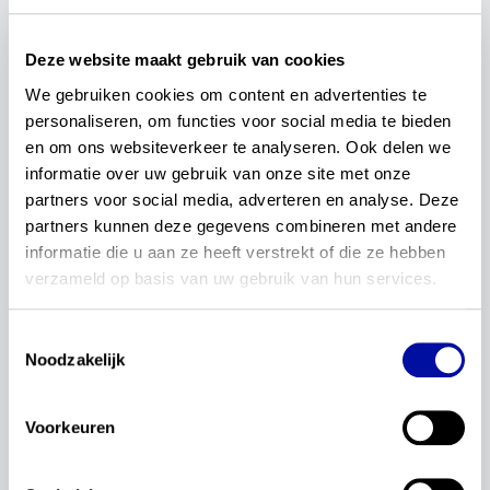
algemene veelgestelde vragen
Deze website maakt gebruik van cookies
We gebruiken cookies om content en advertenties te 
personaliseren, om functies voor social media te bieden 
Wat zijn examenprogramma’s?
en om ons websiteverkeer te analyseren. Ook delen we 
informatie over uw gebruik van onze site met onze 
Waarom worden de examenprogramma’s
partners voor social media, adverteren en analyse. Deze 
geactualiseerd?
partners kunnen deze gegevens combineren met andere 
informatie die u aan ze heeft verstrekt of die ze hebben 
verzameld op basis van uw gebruik van hun services.
In welk tijdspad ontwikkelt SLO de
conceptexamenprogramma’s voor de verschillende
avo-vakken van vmbo, havo en vwo?
Toestemmingsselectie
Noodzakelijk
Waar vind ik de conceptexamenprogramma's?
Voorkeuren
Hoe kan ik meedoen aan het beproeven van de