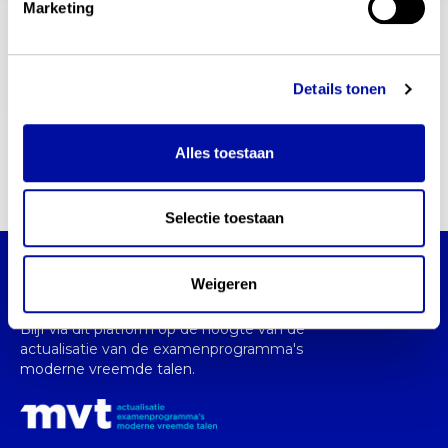
Marketing
Postbus 502, 3008AM, Amersfoort Nederland
Details tonen
persvoorlichting
E-mail
Alles toestaan
communicatie@slo.nl
Selectie toestaan
Actualisatie examenprogramma's moderne
Weigeren
vreemde talen
Blijf via dit platform op de hoogte van de
actualisatie van de examenprogramma's
moderne vreemde talen.