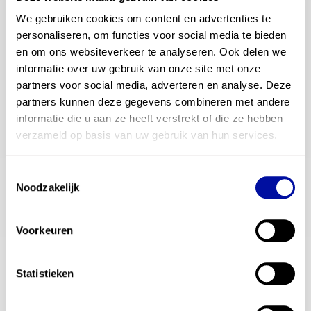
E-mailadres
*
We gebruiken cookies om content en advertenties te 
personaliseren, om functies voor social media te bieden 
Stel hieronder je vraag:
*
en om ons websiteverkeer te analyseren. Ook delen we 
informatie over uw gebruik van onze site met onze 
partners voor social media, adverteren en analyse. Deze 
Verzenden
partners kunnen deze gegevens combineren met andere 
informatie die u aan ze heeft verstrekt of die ze hebben 
verzameld op basis van uw gebruik van hun services.
contactgegevens
Toestemmingsselectie
Noodzakelijk
E-mail
beproevenexamenprogramma@slo.nl
Voorkeuren
Bezoekadres
Stationsplein 1, 3818 LE, Amersfoort
Statistieken
Postadres