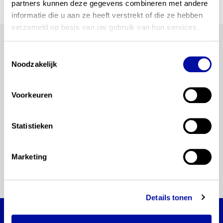
partners kunnen deze gegevens combineren met andere 
informatie die u aan ze heeft verstrekt of die ze hebben 
verzameld op basis van uw gebruik van hun services.
Categorieën
Toestemmingsselectie
Noodzakelijk
reset
Voorkeuren
kerndoelen
Statistieken
Geen updates gevonden
Marketing
1
Details tonen
Actualisatie examenprogramma's moderne