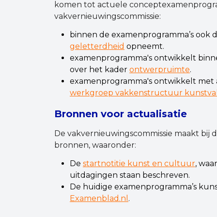
komen tot actuele conceptexamenprogram
vakvernieuwingscommissie:
binnen de examenprogramma’s ook d
geletterdheid
opneemt.
examenprogramma's ontwikkelt binne
over het kader
ontwerpruimte
.
examenprogramma's ontwikkelt met a
werkgroep vakkenstructuur kunstv
Bronnen voor actualisatie
De vakvernieuwingscommissie maakt bij de
bronnen, waaronder:
De
startnotitie kunst en cultuur
, waa
uitdagingen staan beschreven.
De huidige examenprogramma’s kunst 
Examenblad.nl
.