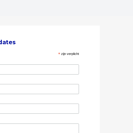
dates
*
zijn verplicht