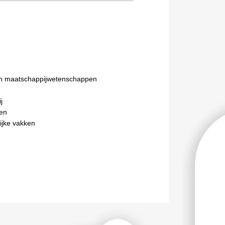
n maatschappijwetenschappen
j
en
ijke vakken