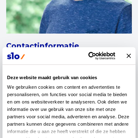
Contactinformatie
Juan Dominguez
Deze website maakt gebruik van cookies
Docent
We gebruiken cookies om content en advertenties te 
personaliseren, om functies voor social media te bieden 
en om ons websiteverkeer te analyseren. Ook delen we 
informatie over uw gebruik van onze site met onze 
partners voor social media, adverteren en analyse. Deze 
Ik ben Juan Dominguez, docent wis- en
partners kunnen deze gegevens combineren met andere 
natuurkunde op het Willem de Zwijger College in
informatie die u aan ze heeft verstrekt of die ze hebben 