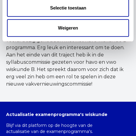
Dagen hoorden mijn collega en ik dat er scholen
Selectie toestaan
nodig waren om de nieuwe examenprogramma's
uit te testen. Dat leek ons wel een hele mooie
uitdaging en we hebben ons aangemeld. We
Weigeren
werden geselecteerd en ik heb mij toentertijd
vooral bezig gehouden met het havo wiskunde B
programma. Erg leuk en interessant om te doen.
Aan het einde van dit traject heb ik in de
syllabuscommissie gezeten voor havo en vwo
wiskunde B. Het spreekt daarom voor zich dat ik
erg veel zin heb om een rol te spelen in deze
nieuwe vakvernieuwingscommissie!
Actualisatie examenprogramma's wiskunde
Blijf via dit platform op de hoogte van de
actualisatie van de examenprogramma's.