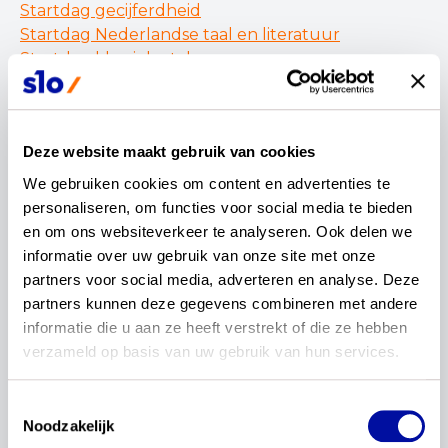
Startdag gecijferdheid
Startdag Nederlandse taal en literatuur
Startdag klassieke talen
Startdag moderne vreemde talen
Startdag maatschappijleer
Startdag Friese taal en cultuur
Deze website maakt gebruik van cookies
Startdag wiskunde havo-vwo
We gebruiken cookies om content en advertenties te 
Wil je weten hoe een jaar beproeven eruitziet? In
personaliseren, om functies voor social media te bieden 
deze nieuwsupdate
lees je meer over het
en om ons websiteverkeer te analyseren. Ook delen we 
komende jaar en wat we precies beproeven per
informatie over uw gebruik van onze site met onze 
vak.
partners voor social media, adverteren en analyse. Deze 
partners kunnen deze gegevens combineren met andere 
informatie die u aan ze heeft verstrekt of die ze hebben 
verzameld op basis van uw gebruik van hun services.
wil je dit delen?
Toestemmingsselectie
Noodzakelijk