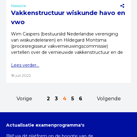
Redactie
Vakkenstructuur wiskunde havo en
vwo
Wim Caspers (bestuurslid Nederlandse vereniging
van wiskundeleraren) en Hildegard Montsma
(procesregisseur vakvernieuwingscommissie)
vertellen over de vernieuwde vakkenstructuur en de
actualisatie.
Lees verder...
18 juli 2022
Vorige
2
3
4
5
6
Volgende
Actualisatie examenprogramma's
Blijf via dit platform op de hoogte van de