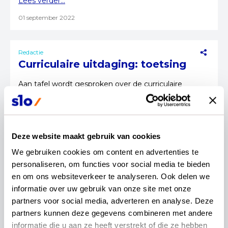
Lees verder...
01 september 2022
Redactie
Curriculaire uitdaging: toetsing
Aan tafel wordt gesproken over de curriculaire
uitdaging toetsing. Johan Brons (curriculumexpert
SLO) en Izaak Havelaar (docent wiskunde Revius
Lyceum) vertellen hoe de commissie hiermee
omgaat.
Lees verder...
Deze website maakt gebruik van cookies
We gebruiken cookies om content en advertenties te 
21 juli 2022
personaliseren, om functies voor social media te bieden 
en om ons websiteverkeer te analyseren. Ook delen we 
Redactie
informatie over uw gebruik van onze site met onze 
Curriculaire uitdaging:
partners voor social media, adverteren en analyse. Deze 
basisvaardigheden wiskunde
partners kunnen deze gegevens combineren met andere 
informatie die u aan ze heeft verstrekt of die ze hebben 