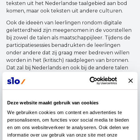
teksten uit het Nederlandse taalgebied aan bod
komen, maar ook teksten uit andere culturen.
Ook de ideeën van leerlingen rondom digitale
geletterdheid zijn meegenomen in de voorstellen
bij zowel de talen als maatschappijleer. Tijdens de
participatiesessies benadrukten de leerlingen
onder andere dat zij graag meer bedreven willen
worden in het (kritisch) raadplegen van bronnen.
Dat zal bij Nederlands en ook bij de andere talen
en maatschappijleer expliciet terugkomen in de
uitwerking van de eindtermen.
Wat betreft burgerschap gaven leerlingen aan
dat ze het belangrijk vinden om oog en begrip
Deze website maakt gebruik van cookies
voor elkaar te hebben. Er moet op school
We gebruiken cookies om content en advertenties te 
voldoende ruimte zijn voor dialoog en discussie,
personaliseren, om functies voor social media te bieden 
omgangsvormen, waarden en normen. Ook deze
en om ons websiteverkeer te analyseren. Ook delen we 
aspecten nemen de vakvernieuwingscommissies
informatie over uw gebruik van onze site met onze 
mee in de uitwerking van de eindtermen.