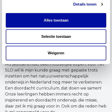
en zorgvuldig te onderzoeken, en kritisch
Details tonen
waarnemingen analyseren. Maar ook waar nodig
bijstellen en bepalen met welk onderzoek je die
Alles toestaan
kennis kunt toetsen en onderbouwen. Want dat
zie ik toch als de analytische charme van de
natuurwetenschappelijke vaardigheden; het
Selectie toestaan
toetsen van kennis en daarmee het faciliteren van
eureka-momenten.
Weigeren
Als (adviserende) vakinhoudelijke expert voor het
SLO wil ik mijn kunde graag met gepaste trots
inzetten om het natuurwetenschappelijk
onderwijs in Nederland nog meer te verbeteren.
Een doordacht curriculum, dat doen we samen!
Onze leerlingen hebben immers recht op
inspirerend en doordacht onderwijs. die missie,
daar zet ik mij graag voor in. Ook om die reden heb