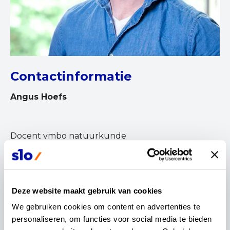
Contactinformatie
Angus Hoefs
Docent vmbo natuurkunde
Deze website maakt gebruik van cookies
Ik ben een bevlogen docent en werk sinds 2004
We gebruiken cookies om content en advertenties te 
met veel plezier, ijver en passie in het onderwijs. Ik
personaliseren, om functies voor social media te bieden 