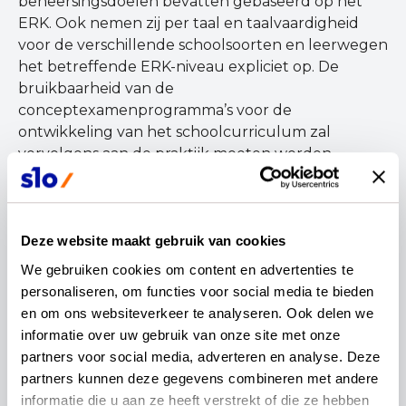
beheersingsdoelen bevatten gebaseerd op het
ERK. Ook nemen zij per taal en taalvaardigheid
voor de verschillende schoolsoorten en leerwegen
het betreffende ERK-niveau expliciet op. De
bruikbaarheid van de
conceptexamenprogramma’s voor de
ontwikkeling van het schoolcurriculum zal
vervolgens aan de praktijk moeten worden
getoetst, evenals de voorwaarden voor een
succesvolle implementatie.
Deze website maakt gebruik van cookies
Wat is het ERK?
We gebruiken cookies om content en advertenties te 
personaliseren, om functies voor social media te bieden 
Het Europees Referentiekader is een
en om ons websiteverkeer te analyseren. Ook delen we 
internationaal erkend kader dat door de
informatie over uw gebruik van onze site met onze 
onderwijswereld in heel Europa en daarbuiten
partners voor social media, adverteren en analyse. Deze 
wordt gebruikt. Het ERK biedt een
partners kunnen deze gegevens combineren met andere 
gemeenschappelijk kader voor alle talen om vorm
informatie die u aan ze heeft verstrekt of die ze hebben 