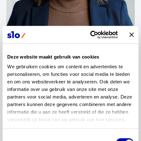
Contactinformatie
Deze website maakt gebruik van cookies
Diana Zhuravleva
We gebruiken cookies om content en advertenties te 
personaliseren, om functies voor social media te bieden 
en om ons websiteverkeer te analyseren. Ook delen we 
Vakexpert Russisch
informatie over uw gebruik van onze site met onze 
partners voor social media, adverteren en analyse. Deze 
partners kunnen deze gegevens combineren met andere 
informatie die u aan ze heeft verstrekt of die ze hebben 
verzameld op basis van uw gebruik van hun services.
Mijn naam is Diana Zhuravleva. Ik werk als docent
en coördinator Russische taalvaardigheid aan de
Toestemmingsselectie