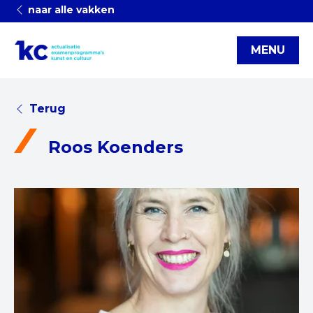
naar alle vakken
MENU
Terug
Roos Koenders