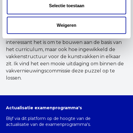
Selectie toestaan
drama) met KUA en Muziek (oude stijl). Een
ontzettende rijkdom aan kunstvakken in de
bovenbouw, maar met de huidige
Weigeren
vakkenstructuur is het ook verwarrend voor
leerlingen (en collega's). Ik heb ervaren hoe
interessant het is om te bouwen aan de basis van
het curriculum, maar ook hoe ingewikkeld de
vakkenstructuur voor de kunstvakken in elkaar
zit. Ik vind het een mooie uitdaging om binnen de
vakvernieuwingscommissie deze puzzel op te
lossen.
Actualisatie examenprogramma's
Blijf via dit platform op de hoogte van de
actualisatie van de examenprogramma's.