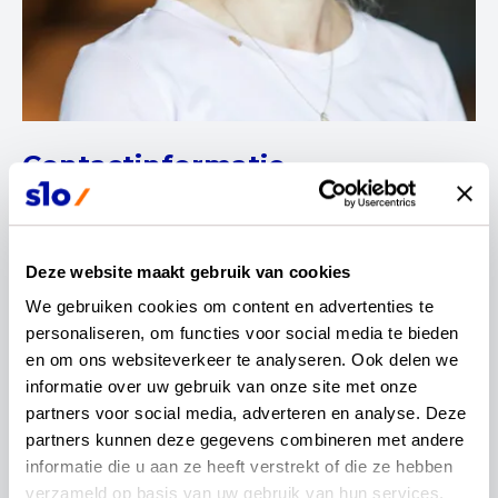
Contactinformatie
Roos Koenders
Deze website maakt gebruik van cookies
Leraar beeldend
We gebruiken cookies om content en advertenties te 
personaliseren, om functies voor social media te bieden 
en om ons websiteverkeer te analyseren. Ook delen we 
informatie over uw gebruik van onze site met onze 
partners voor social media, adverteren en analyse. Deze 
partners kunnen deze gegevens combineren met andere 
Mijn naam is Roos Koenders en ik woon in Arnhem.
informatie die u aan ze heeft verstrekt of die ze hebben 
Al jaren geef ik met veel plezier les in de vakken
verzameld op basis van uw gebruik van hun services.