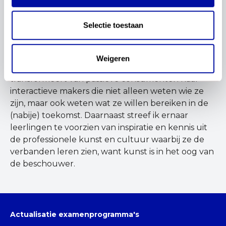
Ik geloof erin dat iedereen recht heeft op goed
kunstonderwijs. Naast logisch denken en
Selectie toestaan
taalvaardigheid zijn creativiteit, expressie en
burgerschap cruciaal voor een evenwichtige
persoonsvorming en zelfontplooiing. Het is mijn
Weigeren
overtuiging dat kunstonderwijs leerlingen
transformeert van passieve consumenten naar
interactieve makers die niet alleen weten wie ze
zijn, maar ook weten wat ze willen bereiken in de
(nabije) toekomst. Daarnaast streef ik ernaar
leerlingen te voorzien van inspiratie en kennis uit
de professionele kunst en cultuur waarbij ze de
verbanden leren zien, want kunst is in het oog van
de beschouwer.
Actualisatie examenprogramma's