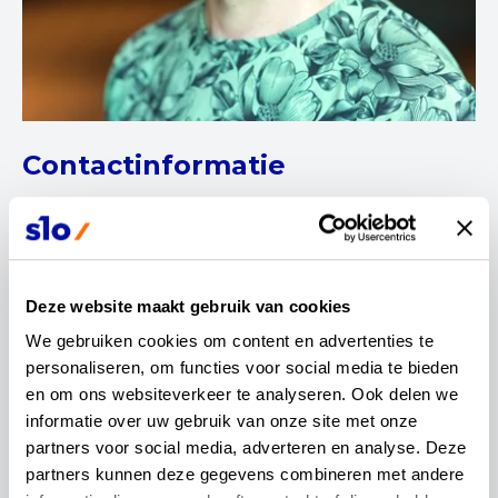
Contactinformatie
Lukas Evers
Leraar film
Deze website maakt gebruik van cookies
We gebruiken cookies om content en advertenties te 
personaliseren, om functies voor social media te bieden 
en om ons websiteverkeer te analyseren. Ook delen we 
informatie over uw gebruik van onze site met onze 
Met groot enthousiasme mag ik deelnemen aan
partners voor social media, adverteren en analyse. Deze 
de vakvernieuwingscommissie kunst en cultuur
partners kunnen deze gegevens combineren met andere 