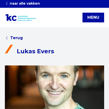
naar alle vakken
MENU
Terug
Lukas Evers