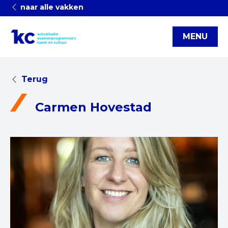
naar alle vakken
MENU
Terug
Carmen Hovestad