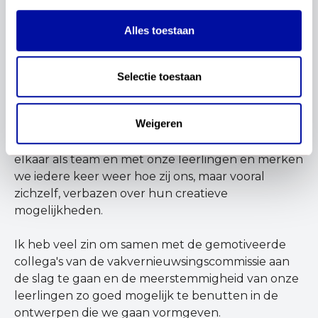
Statements. Met deze organisatie ontwikkelen wij
letterlijk en figuurlijk de (ongehoorde) stem van
Alles toestaan
leerlingen van het PRO, (V)MBO en VSO. Zingen
met deze leerlingen is ons middel, ons doel, onze
drijfveer, onze manier van verbinding, onze
Selectie toestaan
urgentie en onze start van een interdisciplinaire
samenwerking met onze dans- beeldend- en
Weigeren
theaterdocenten. Vanuit respect en onze eigen
kwetsbaarheid gaan we de verbinding aan met
elkaar als team en met onze leerlingen en merken
we iedere keer weer hoe zij ons, maar vooral
zichzelf, verbazen over hun creatieve
mogelijkheden.
Ik heb veel zin om samen met de gemotiveerde
collega's van de vakvernieuwsingscommissie aan
de slag te gaan en de meerstemmigheid van onze
leerlingen zo goed mogelijk te benutten in de
ontwerpen die we gaan vormgeven.