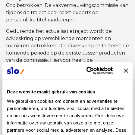
Cito betrokken. De vakvernieuwingscommissie kan
tijdens dit traject daarnaast experts op
persoonlijke titel raadplegen.
Gedurende het actualisatietraject wordt de
advieskring op verschillende momenten en
manieren betrokken. De advieskring reflecteert de
komende periode op de eerste tussenproducten
van de commissie. Hiervoor heeft de
vakvernieuwingscommissie specifieke
adviesvragen aan de advieskring voorgelegd.
Daarnaast haalt de advieskring tijdens dit traject
gericht feedback op bij hun achterban en
Deze website maakt gebruik van cookies
brengen zij constructief expertise in, passend bij
We gebruiken cookies om content en advertenties te 
de ontwikkelfase.
personaliseren, om functies voor social media te bieden 
en om ons websiteverkeer te analyseren. Ook delen we 
informatie over uw gebruik van onze site met onze 
Meer weten?
partners voor social media, adverteren en analyse. Deze 