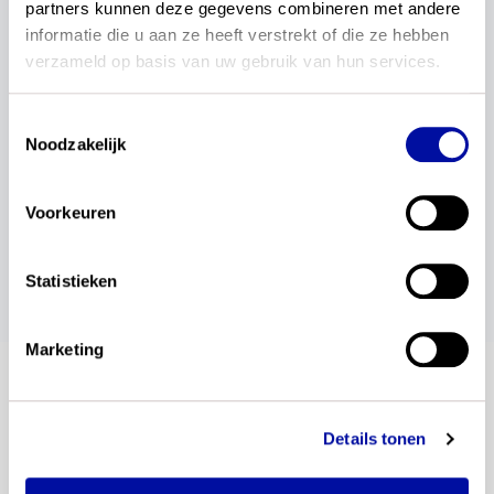
partners kunnen deze gegevens combineren met andere 
Benieuwd welke organisaties vertegenwoordigd
informatie die u aan ze heeft verstrekt of die ze hebben 
zijn in de advieskring moderne vreemde talen?
verzameld op basis van uw gebruik van hun services.
Bekijk dan de
samenstelling van de advieskring
op
dit webplatform.
Toestemmingsselectie
Noodzakelijk
wil je dit delen?
Voorkeuren
Statistieken
Marketing
blijf op de hoogte
Details tonen
Altijd als eerste op de hoogte van de laatste