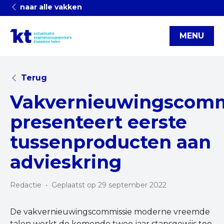
naar alle vakken
MENU
Terug
Vakvernieuwingscomm
presenteert eerste
tussenproducten aan
advieskring
Redactie
•
Geplaatst op 29 september 2022
De vakvernieuwingscommissie moderne vreemde
talen werkt de komende twee jaar stapsgewijs toe