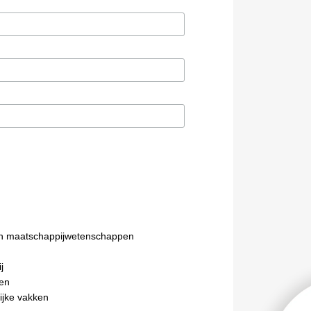
n maatschappijwetenschappen
j
en
ijke vakken