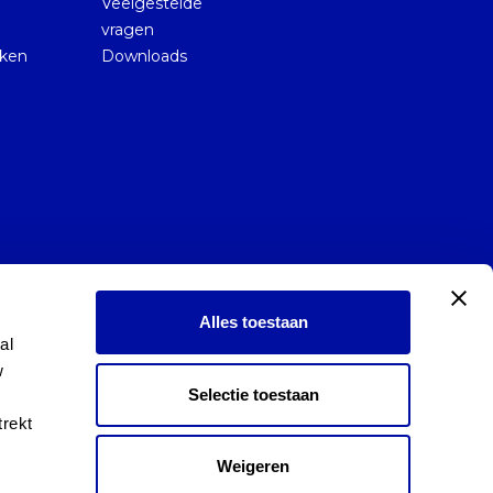
Veelgestelde
vragen
kken
Downloads
Alles toestaan
l 
 
Selectie toestaan
rekt 
Weigeren