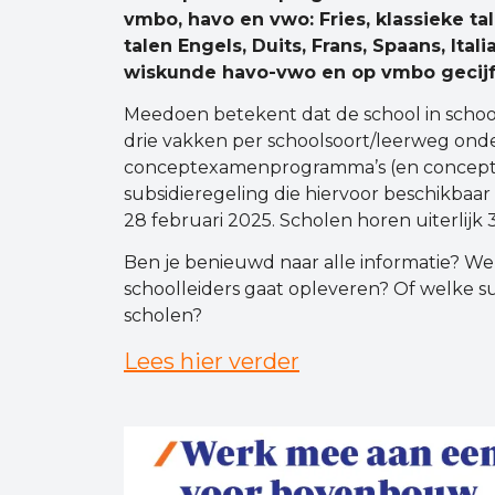
vmbo, havo en vwo: Fries, klassieke t
talen Engels, Duits, Frans, Spaans, Ita
wiskunde havo-vwo en op vmbo gecijf
Meedoen betekent dat de school in schoo
drie vakken per schoolsoort/leerweg ond
conceptexamenprogramma’s (en conceptsyl
subsidieregeling die hiervoor beschikbaar 
28 februari 2025. Scholen horen uiterlij
Ben je benieuwd naar alle informatie? W
schoolleiders gaat opleveren? Of welke s
scholen?
Lees hier verder