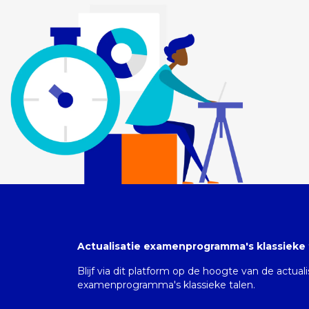
Actualisatie examenprogramma's klassieke 
Blijf via dit platform op de hoogte van de actual
examenprogramma's klassieke talen.