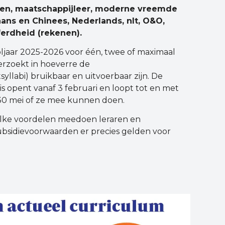
alen, maatschappijleer, moderne vreemde
liaans en Chinees, Nederlands,
nlt, O&O,
erdheid (rekenen).
ljaar 2025-2026 voor één, twee of maximaal
erzoekt in hoeverre de
labi) bruikbaar en uitvoerbaar zijn. De
is opent vanaf 3 februari en loopt tot en met
k 30 mei of ze mee kunnen doen.
elke voordelen meedoen leraren en
ubsidievoorwaarden er precies gelden voor