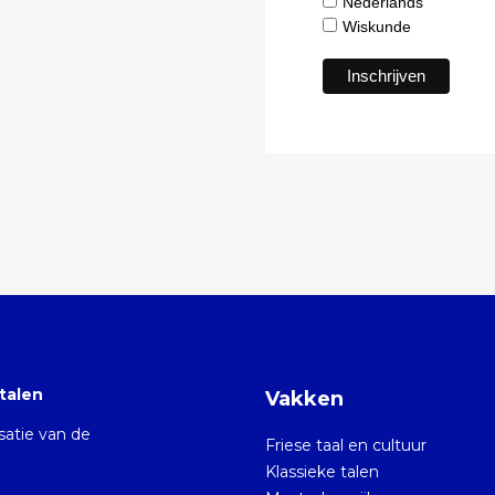
Nederlands
Wiskunde
talen
Vakken
isatie van de
Friese taal en cultuur
Klassieke talen