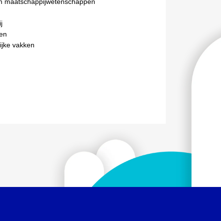
n maatschappijwetenschappen
j
en
ijke vakken