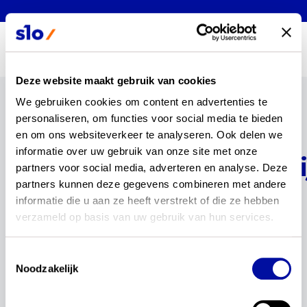
MENU
Deze website maakt gebruik van cookies
We gebruiken cookies om content en advertenties te 
Terug
personaliseren, om functies voor social media te bieden 
Webevent
en om ons websiteverkeer te analyseren. Ook delen we 
informatie over uw gebruik van onze site met onze 
natuurwetenschappeli
partners voor social media, adverteren en analyse. Deze 
partners kunnen deze gegevens combineren met andere 
vakken 12 april
informatie die u aan ze heeft verstrekt of die ze hebben 
verzameld op basis van uw gebruik van hun services.
Redactie
•
Geplaatst op 06 mei 2022
Toestemmingsselectie
Op 12 april organiseerde SLO het webevent
Noodzakelijk
natuurwetenschappelijke vakken. Samen met
wetenschappers, docenten, vakexperts én een