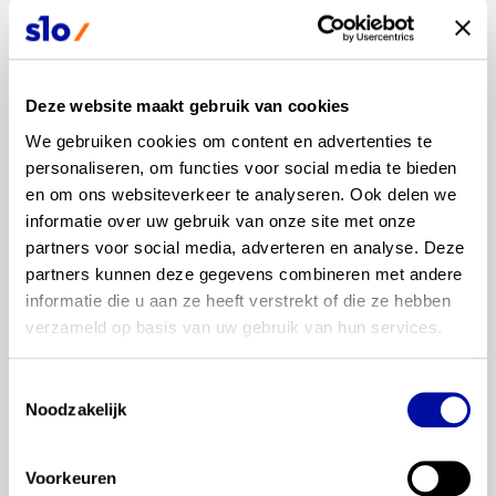
conceptsyllabi voor de vakken met een centraal
examen. Dit doen ze onder regie van CvTE.
Deze website maakt gebruik van cookies
We gebruiken cookies om content en advertenties te 
personaliseren, om functies voor social media te bieden 
en om ons websiteverkeer te analyseren. Ook delen we 
informatie over uw gebruik van onze site met onze 
partners voor social media, adverteren en analyse. Deze 
partners kunnen deze gegevens combineren met andere 
informatie die u aan ze heeft verstrekt of die ze hebben 
verzameld op basis van uw gebruik van hun services.
In schooljaar 2027-2028 volgt de fase van
Toestemmingsselectie
beproeven, waarin je ons kunt helpen met het
Noodzakelijk
beproeven van de conceptexamenprogramma’s
en -syllabi in de klas en op school. In deze fase
geven leraren, leerlingen en schoolleiders
Voorkeuren
feedback op bruikbaarheid en uitvoerbaarheid.