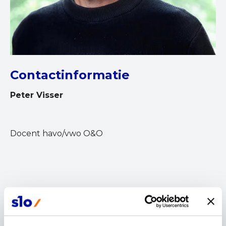
Contactinformatie
Peter Visser
Docent havo/vwo O&O
Ik ben Peter Visser en alweer een paar decennia
afgestudeerd bioloog en biologiedocent. Ik woon