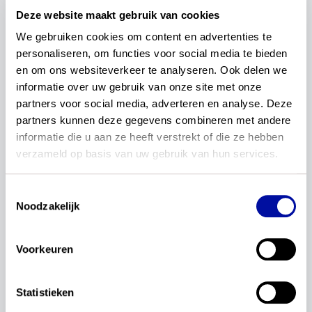
met mijn gezin, vrouw en drie kinderen in Meppel
Deze website maakt gebruik van cookies
en werk daar op CSG Dingstede. Volleyballen,
klussen, tuinieren, tekenen en lezen doe ik graag
We gebruiken cookies om content en advertenties te 
wanneer ik tijd over heb.
personaliseren, om functies voor social media te bieden 
en om ons websiteverkeer te analyseren. Ook delen we 
informatie over uw gebruik van onze site met onze 
De afgelopen jaren heb ik veel kunnen en mogen
partners voor social media, adverteren en analyse. Deze 
doen in het onderwijs, zoals de PWS-coördinatie,
partners kunnen deze gegevens combineren met andere 
technatorschap en natuurlijk docent O&O en
informatie die u aan ze heeft verstrekt of die ze hebben 
biologie. Mijn passie ligt bij het ontwikkelen van
verzameld op basis van uw gebruik van hun services.
lessen, lesmaterialen, waarin verbindingen tussen
VO – HO – maatschappij de leidraad zijn. Verder
Toestemmingsselectie
vind ik het optimaliseren van je werkomgeving en
Noodzakelijk
het organiseren van beter onderwijs erg
belangrijk. Mijn insteek daarbij is om leerlingen en
Voorkeuren
collega’s te enthousiasmeren en hun
competenties te vergroten.
Statistieken